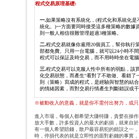
程式交易原理基礎:
一.
如果策略沒有系統化，(程式化和系統化是
統化。)一方面要同時接受這多種策略的數據
則一般人相信很難管理超過3種策略。
二.
程式交易就像你雇用20個員工，幫你執行
部都免費。只用一台電腦，就可以24小時不
程式可以保証及時交易，而不用時時坐在電腦
三.
程式交易可以克服人性中所有的弱點，該
化交易狀態，而產生“看對了不敢做、看錯了
則（策略）寫成的程式，是經驗與智慧的結合
的情緒因素，而對交易行情產生判斷錯誤或干
※被動收入的意義，就是你不需付出努力，或只
進入市場，每個人都希望大賺特賺，貪婪在操作
放大手數，許多投資人的最大的虧損，就來自於
有一個人希望賠錢，散戶最容易犯的錯誤之一，
時，停損代表的就是立即性的面對虧錢的事實，