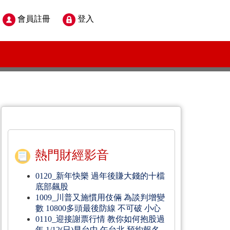
會員註冊
登入
熱門財經影音
0120_新年快樂 過年後賺大錢的十檔
底部飆股
1009_川普又施慣用伎倆 為談判增變
數 10800多頭最後防線 不可破 小心
0110_迎接謝票行情 教你如何抱股過
年 1/12(日)早台中 午台北 預約報名