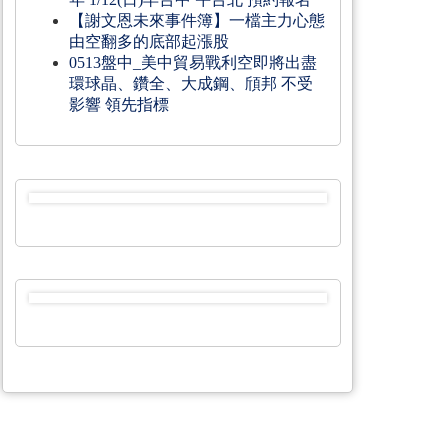
【謝文恩未來事件簿】一檔主力心態
由空翻多的底部起漲股
0513盤中_美中貿易戰利空即將出盡
環球晶、鑽全、大成鋼、頎邦 不受
影響 領先指標