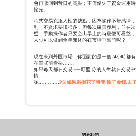
會再漲回到昔日的高點；不僅錯失了資金運用時
輸光。
程式交易克服人性的缺點，因為操作不帶感情，
利，不貪求要賺很多，但每次確實獲利，並在次
盤，手動操作者只要空出早上的時段便可看盤，
人少可以做到全年無休的在市場中奮鬥呢？
現在來到外匯市場，你面對的是一個24小時都有
在電腦前看盤…….
如果每天都在交易~~~盯盤,你的人生就在交易中
情….
呃.…………
PS:如果虧損花了時間.輸了金錢.
關於我們