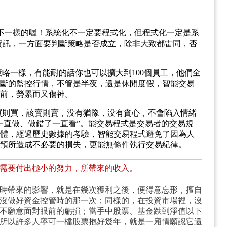
不一樣的喔！系統化不一定要程式化，但程式化一定是系
資訊，一方面要判斷策略是否成立，除非大致都雷同，否
策略一樣，有能耐的話你也可以擴大到100個員工，他們全
間斷的監控行情，不管是半夜，還是休閒度假，智能交易
前，勞累而又傷神。
買則買，該賣則賣，没有猶豫，没有貪心，不會陷入情緒
一直做、做錯了一直看”。能交易程式是交易者的交易規
體，經過歷史數據的考驗，智能交易程式避免了因為人
預所造成不必要的損失，更能無條件執行交易紀律。
需要付出極小的努力，所帶來的收入。
時帶來的影響，就是在幾次獲利之後，便得意忘形，擅自
沒做好資金控管時的那一次；同樣的，在投資市場裡，沒
不願意面對眼前的虧損；當手中股票、基金跌到淨值以下
所以許多人寧可一檔股票抱好幾年，就是一廂情願認它還