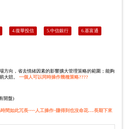
4.復華投信
5.中信銀行
6.基富通
場方向，省去情緒因素的影響擴大管理策略的範圍；能夠
不易大賠。
一個人可以同時操作幾種策略????
都有開盤)
時間如此冗長~~~人工操作~賺得到也沒命花….長期下來