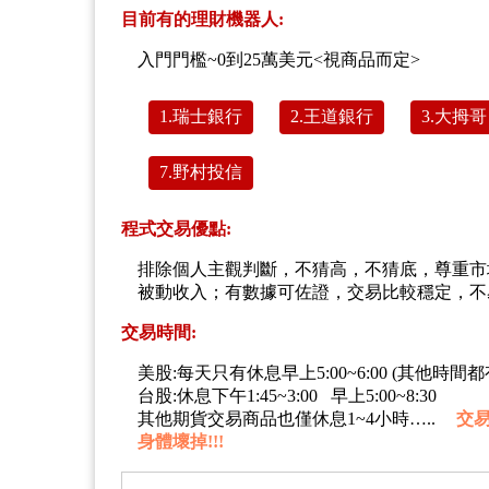
目前有的理財機器人:
入門門檻~0到25萬美元<視商品而定>
1.瑞士銀行
2.王道銀行
3.大拇哥
7.野村投信
程式交易優點:
排除個人主觀判斷，不猜高，不猜底，尊重市
被動收入；有數據可佐證，交易比較穩定，
交易時間:
美股:每天只有休息早上5:00~6:00 (其他時間
台股:休息下午1:45~3:00 早上5:00~8:30
其他期貨交易商品也僅休息1~4小時…..
交易
身體壞掉!!!