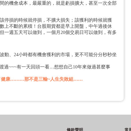
間的機會成本，最嚴重的，就是虧損擴大，甚至一次全部
該停損的時候就停損，不擴大損失；該獲利的時候就獲
數上不斷的累積！台股期貨都是早上開盤，中午過後休
但一週五天可以做到，一個月20個交易日可以做到，有多
波動、24小時都有機會獲利的市場，更不可能分分秒秒坐
渡過~~~有一天回頭一看…想想自己10年來做過甚麼事
丟了健康………那不是三輸~人生失敗組……
條款聲明
常