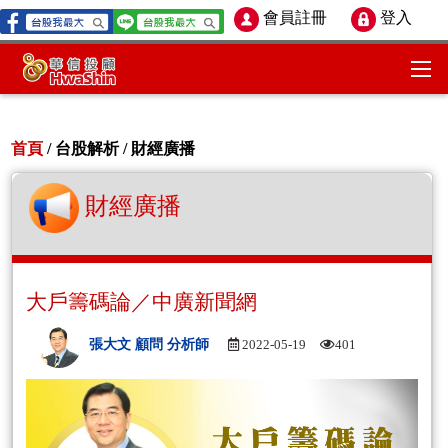
會員註冊
登入
首頁
/ 台股解析 /
財經廣播
財經廣播
大戶籌碼論／中廣新聞網
張大文 顧問 分析師
2022-05-19
401
Aud
Play