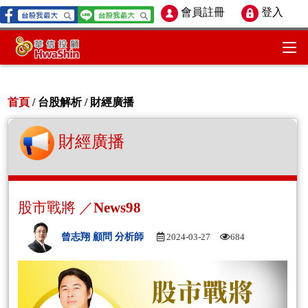
會員註冊
登入
首頁
/ 台股解析 /
財經廣播
財經廣播
股市戰將 ／News98
曾志翔 顧問 分析師
2024-03-27
684
Aud
Play