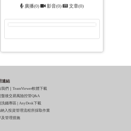
廣播(0)
影音(0)
文章(0)
用連結
絡我們
｜
TeamViewer軟體下載
貨盤後交易風險控管Q&A
制洗錢專區
|
AnyDesk下載
SG納入投資管理流程所採取作業
序及管理措施