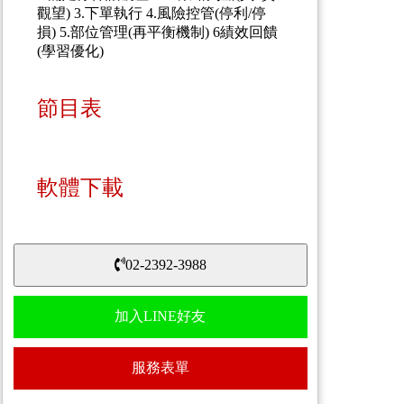
觀望) 3.下單執行 4.風險控管(停利/停
損) 5.部位管理(再平衡機制) 6績效回饋
(學習優化)
節目表
軟體下載
02-2392-3988
加入LINE好友
服務表單