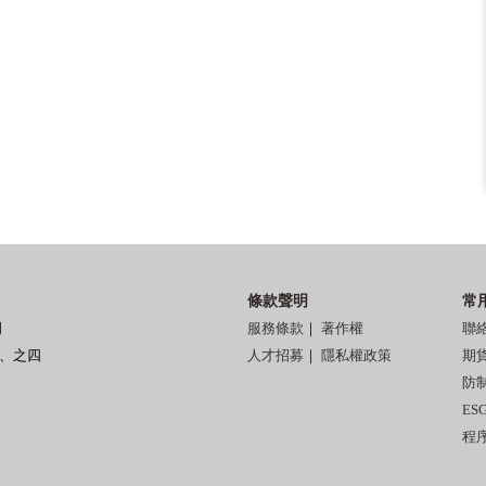
條款聲明
常
司
服務條款
｜
著作權
聯
三、之四
人才招募
｜
隱私權政策
期
防
E
程