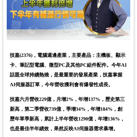
技
嘉(2376)，電腦週邊產業，主要產品：主機板、顯示
卡、筆記型電腦、微型PC及其他PC組件配件。今年AI
話題全球持續熱燒，是最重要的發展產業，技嘉掌握
AI伺服器訂單，今年營收獲利會有爆發性成長。
技嘉六月營收229億，月增2%，年增137%，歷史第三
新高，第二季營收739億，季增34%，年增184%，創
歷年單季新高，累計上半年營收1290億，年增136%，
也是最佳半年績效，果然反映AI伺服器需求暴增。