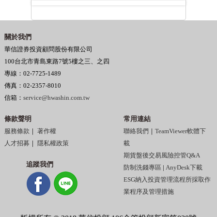
關於我們
華信證券投資顧問股份有限公司
100台北市青島東路7號5樓之三、之四
專線：02-7725-1489
傳真：02-2357-8010
信箱：
service@hwashin.com.tw
條款聲明
常用連結
服務條款
｜
著作權
聯絡我們
｜
TeamViewer軟體下
人才招募
｜
隱私權政策
載
期貨盤後交易風險控管Q&A
追蹤我們
防制洗錢專區
|
AnyDesk下載
ESG納入投資管理流程所採取作
業程序及管理措施