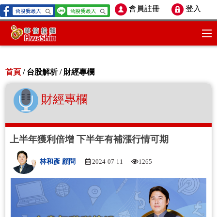
會員註冊
登入
首頁
/ 台股解析 /
財經專欄
財經專欄
上半年獲利倍增 下半年有補漲行情可期
林和彥 顧問
2024-07-11
1265