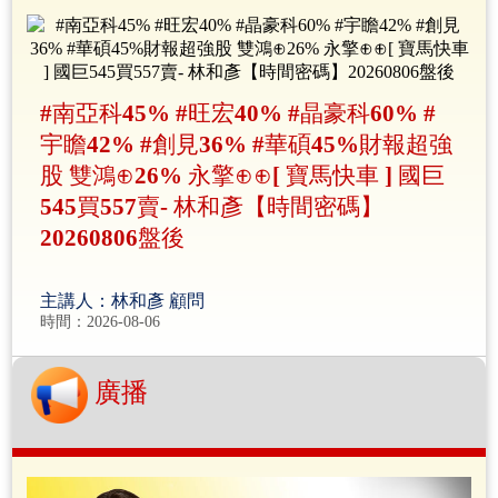
#南亞科45% #旺宏40% #晶豪科60% #
宇瞻42% #創見36% #華碩45%財報超強
股 雙鴻⊕26% 永擎⊕⊕[ 寶馬快車 ] 國巨
545買557賣- 林和彥【時間密碼】
20260806盤後
主講人：林和彥 顧問
時間：2026-08-06
廣播