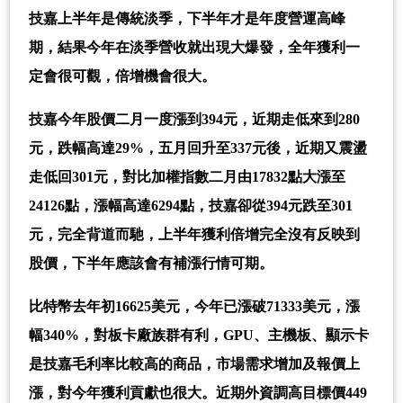
技嘉上半年是傳統淡季，下半年才是年度營運高峰
期，結果今年在淡季營收就出現大爆發，全年獲利一
定會很可觀，倍增機會很大。
技嘉今年股價二月一度漲到394元，近期走低來到280
元，跌幅高達29%，五月回升至337元後，近期又震盪
走低回301元，對比加權指數二月由17832點大漲至
24126點，漲幅高達6294點，技嘉卻從394元跌至301
元，完全背道而馳，上半年獲利倍增完全沒有反映到
股價，下半年應該會有補漲行情可期。
比特幣去年初16625美元，今年已漲破71333美元，漲
幅340%，對板卡廠族群有利，GPU、主機板、顯示卡
是技嘉毛利率比較高的商品，市場需求增加及報價上
漲，對今年獲利貢獻也很大。近期外資調高目標價449