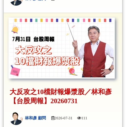
大反攻之10檔財報爆漿股／林和彥
【台股周報】20260731
林和彥 顧問
2026-07-31
111