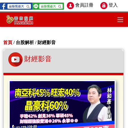
會員註冊
登入
首頁
/ 台股解析 /
財經影音
財經影音