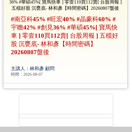
#南亞科45% #旺宏40% #晶豪科60% #
宇瞻42% #創見36% #華碩45%[ 寶馬快
車 ] 零壹110買112賣[ 台股周報 ] 五檔好
股 沉甕底- 林和彥【時間密碼】
20260807盤後
主講人：林和彥 顧問
時間：2026-08-07