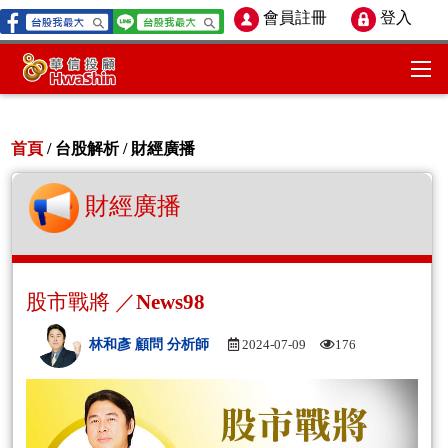
會員註冊
登入
首頁
/ 台股解析 /
財經廣播
財經廣播
股市戰將 ／News98
林和彥 顧問 分析師
2024-07-09
176
Aud
Play