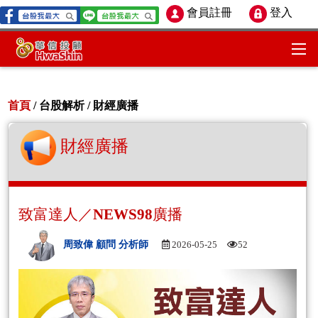
會員註冊
登入
首頁
/ 台股解析 /
財經廣播
財經廣播
致富達人／NEWS98廣播
周致偉 顧問 分析師
2026-05-25
52
Aud
Play