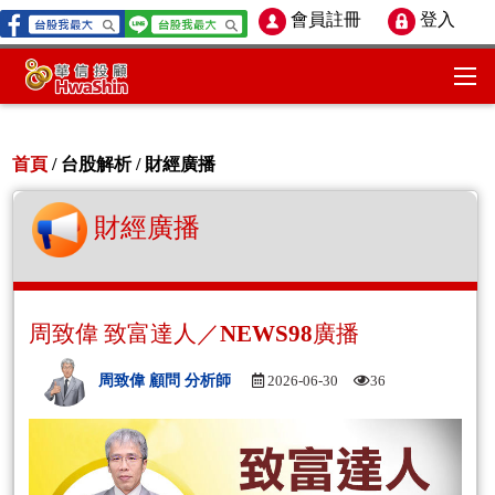
會員註冊
登入
首頁
/ 台股解析 /
財經廣播
財經廣播
周致偉 致富達人／NEWS98廣播
周致偉 顧問 分析師
2026-06-30
36
Aud
Play