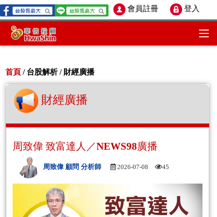
會員註冊
登入
首頁
/ 台股解析 /
財經廣播
財經廣播
周致偉 致富達人／NEWS98廣播
周致偉 顧問 分析師
2026-07-08
45
Aud
Play