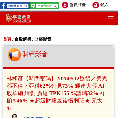
會員註冊
登入
首頁
/ 台股解析 /
財經影音
財經影音
林和彥【時間密碼】20260512盤後／美光
漲不停南亞科62%創見73% 輝達大漲 AI
股華碩 緯創 廣達 TPK155 %譜瑞32% 祥
碩⊕46% ★超級財報最後衝刺班★ 元太
⊕