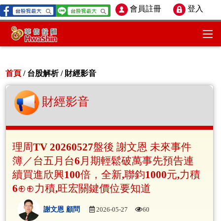
會員註冊
登入
首頁
/ 台股解析 /
財經影音
財經影音
理周TV 20260527盤後 謝文恩 未來事件
簿／台五月台6月期輕鬆破萬事先預告連
續買進欣興100倍，全新,聯鈞1000元,力積
6⊕⊕力積,旺宏關鍵價位要知道
謝文恩 顧問
2026-05-27
60