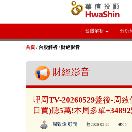
台股解析
分析
首頁
/ 台股解析 /
財經影音
財經影音
理周TV-20260529盤後-周
日買)聽5萬!本周多單+34892
周致偉 顧問
2026-05-29
65