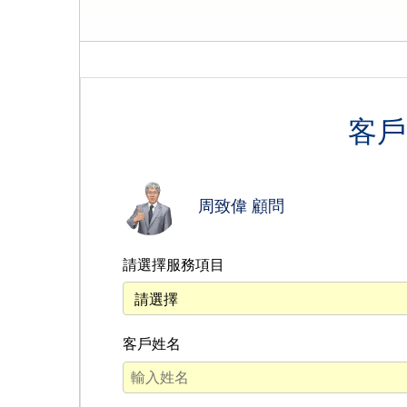
客戶
周致偉 顧問
請選擇服務項目
客戶姓名