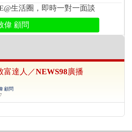
NE@生活圈，即時一對一面談
致偉 顧問
致富達人／NEWS98廣播
偉 顧問
7