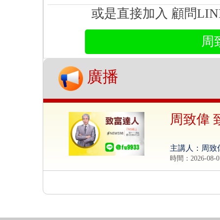
或是直接加入 顧問LI
周
廣播
周致偉 
主講人：周致
時間：2026-08-0