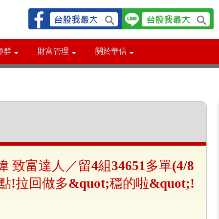
師群
財富管理
關於華信
致偉 致富達人／留4組34651多單(4/8
點!拉回做多&quot;穩的啦&quot;!
蛟龍出關 戰勝外