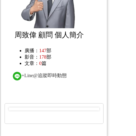
周致偉 顧問 個人簡介
廣播：
147
部
影音：
178
部
文章：
0
篇
+Line@追蹤即時動態