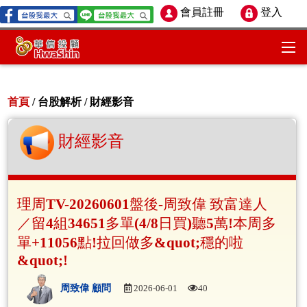
會員註冊
登入
首頁
/ 台股解析 /
財經影音
財經影音
理周TV-20260601盤後-周致偉 致富達人
／留4組34651多單(4/8日買)聽5萬!本周多
單+11056點!拉回做多&quot;穩的啦
&quot;!
周致偉 顧問
2026-06-01
40