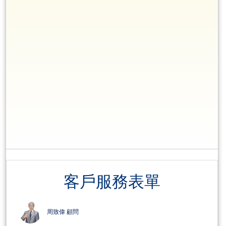
客戶服務表單
周致偉 顧問