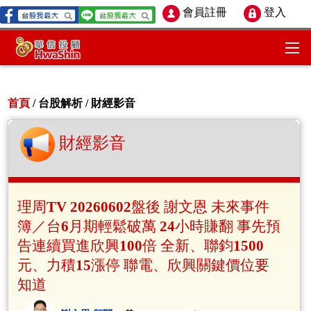
會員註冊
登入
首頁
/ 台股解析 /
財經影音
財經影音
理周TV 20260602盤後 謝文恩 未來事件
簿／台6月期輕鬆破萬 24小時賺翻 事先預
告連續買進欣興100倍 全新、聯鈞1500
元、力積15漲停 聯電、欣興關鍵價位要
知道