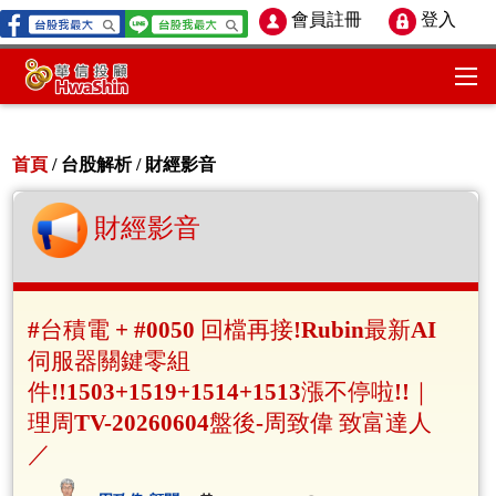
會員註冊
登入
首頁
/ 台股解析 /
財經影音
財經影音
#台積電 + #0050 回檔再接!Rubin最新AI
伺服器關鍵零組
件!!1503+1519+1514+1513漲不停啦!!｜
理周TV-20260604盤後-周致偉 致富達人
／