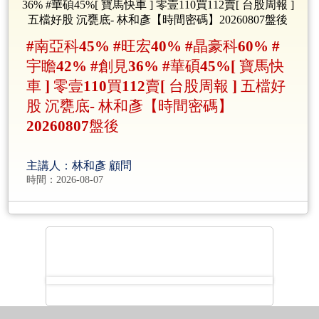
#南亞科45% #旺宏40% #晶豪科60% #
宇瞻42% #創見36% #華碩45%[ 寶馬快
車 ] 零壹110買112賣[ 台股周報 ] 五檔好
股 沉甕底- 林和彥【時間密碼】
20260807盤後
主講人：林和彥 顧問
時間：2026-08-07