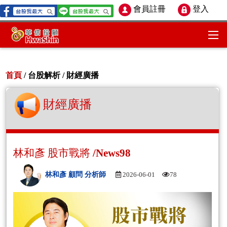
會員註冊
登入
首頁
/ 台股解析 /
財經廣播
財經廣播
林和彥 股市戰將 /News98
林和彥 顧問 分析師
2026-06-01
78
Aud
Play