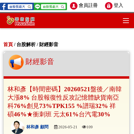
會員註冊
登入
首頁
/ 台股解析 /
財經影音
財經影音
林和彥【時間密碼】20260521盤後／南韓
大漲8% 台股報復性反攻記憶體缺貨南亞
科76%創見73%TPK155 %譜瑞32% 祥
碩46%★衝刺班 元太61%台汽電30%
林和彥 顧問
2026-05-21
109